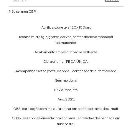
Não sei meu CEP
Acrílica sobre tela 120x100cm.
Técnica mista (giz, grafite, carvão, bastão de óleo e marcador
permanente).
Acabamento em verniz fosco e brilhante.
Obra original. PEÇA ÚNICA.
Acompanha cartão postal da obra + certificado de autenticidade.
Sem moldura.
Envio imediato.
Ano: 2025.
OBS: para opção com moldura entrar em contato através de e-mail.
OBS 2: essa obra é enviada fora do chassi, enrolada e despachada em
tubo postal.