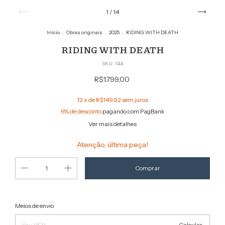
1
/
14
Início
.
Obras originais
.
2025
.
RIDING WITH DEATH
RIDING WITH DEATH
SKU:
144
R$1.799,00
12
x de
R$149,92
sem juros
6% de desconto
pagando com PagBank
Ver mais detalhes
Atenção, última peça!
Alterar CEP
Entregas para o CEP:
Meios de envio
Calcular