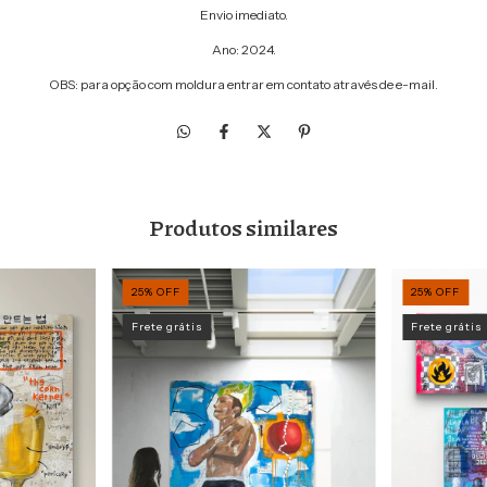
Envio imediato.
Ano: 2024.
OBS: para opção com moldura entrar em contato através de e-mail.
Produtos similares
25
%
OFF
25
%
OFF
Frete grátis
Frete grátis