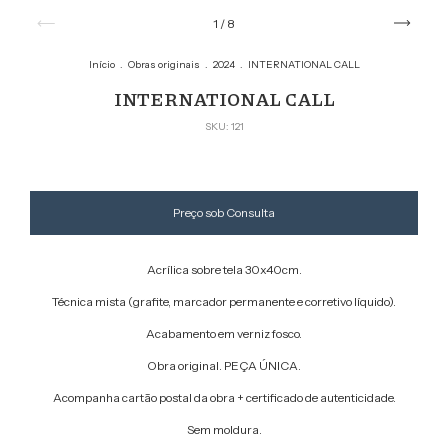
1
/
8
Início
.
Obras originais
.
2024
.
INTERNATIONAL CALL
INTERNATIONAL CALL
SKU:
121
Acrílica sobre tela 30x40cm.
Técnica mista (grafite, marcador permanente e corretivo líquido).
Acabamento em verniz fosco.
Obra original. PEÇA ÚNICA.
Acompanha cartão postal da obra + certificado de autenticidade.
Sem moldura.